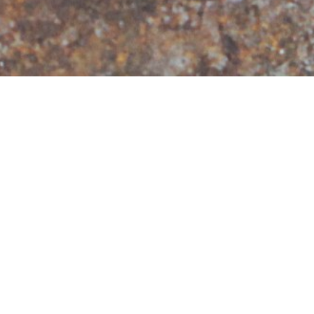
Schnupperkurs
Kling
na-
Aufgrund der wiederkehrend wechselnden Corona-
Aufgr
Maßnahmen mache ich momentan keine
Maßna
Terminvorgaben.
Termi