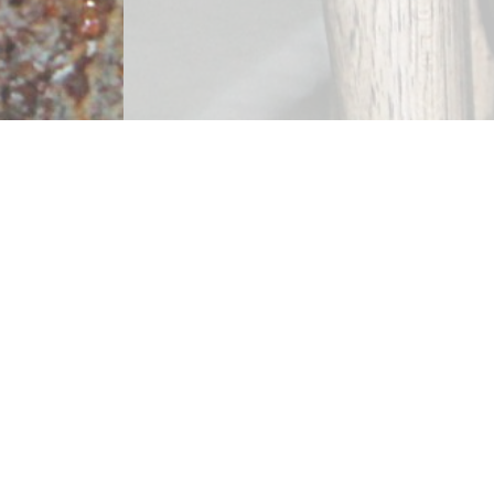
enschmieden
und der wiederkehrend wechselnden Corona-
hmen mache ich momentan keine
nvorgaben.