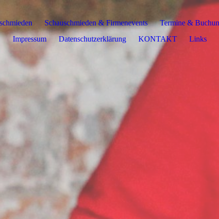
sschmieden
Schauschmieden & Firmenevents
Termine & Buchu
Impressum
Datenschutzerklärung
KONTAKT
Links