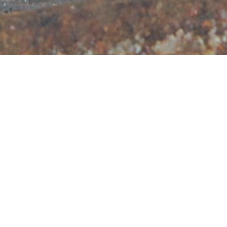
Termine & Buchung
3-Tageskurs
Aufgrund der wiederkehrend wechselnden Coro
Maßnahmen mache ich momentan keine
Terminvorgaben.